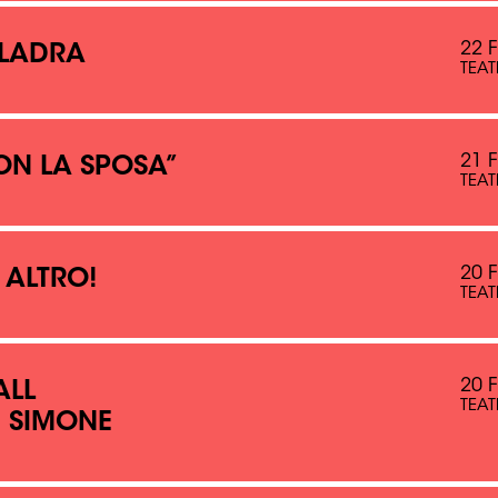
22 
 LADRA
TEAT
21 
ON LA SPOSA”
TEAT
20 
 ALTRO!
TEAT
20 
ALL
TEAT
E SIMONE