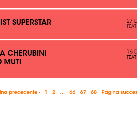
27 
IST SUPERSTAR
TEAT
16 
A CHERUBINI
TEAT
 MUTI
ina precedente -
1
2
…
66
67
68
Pagina succes