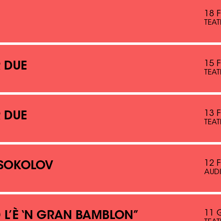
18 
TEAT
15 
 DUE
TEAT
13 
 DUE
TEAT
12 
SOKOLOV
AUDI
11 
 L’È ‘N GRAN BAMBLON”