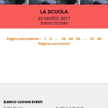
LA SCUOLA
23 MARZO 2017
TEATRO ROSSINI
Pagina precedente -
1
2
…
53
54
55
…
67
68
Pagina successiva
ELENCO LUOGHI EVENTI