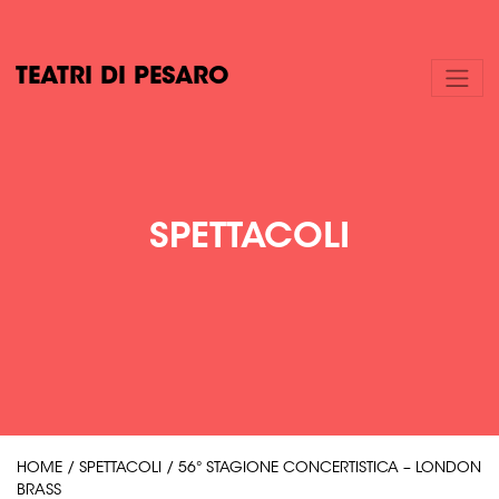
TEATRI DI PESARO
SPETTACOLI
HOME
/
SPETTACOLI
/
56° STAGIONE CONCERTISTICA – LONDON
BRASS