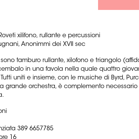
eti xilifono, rullante e percussioni
Pugnani, Anonimmi dei XVII sec
go” sono tamburo rullante, xilofono e triangolo (af
cembalo in una favola nella quale quattro giova
Tutti uniti e insieme, con le musiche di Byrd, Pu
na grande orchestra, è complemento necessario 
a.
oni
1
unziata 389 6657785
ore 16