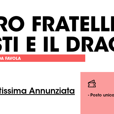
RO FRATELL
TI E IL DR
DA FAVOLA
tissima Annunziata
- Posto unico