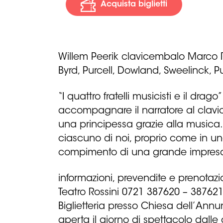
Acquista biglietti
Willem Peerik clavicembalo Marco Rov
Byrd, Purcell, Dowland, Sweelinck, 
“I quattro fratelli musicisti e il dra
accompagnare il narratore al clavi
una principessa grazie alla musica. 
ciascuno di noi, proprio come in u
compimento di una grande impres
informazioni, prevendite e prenotazi
Teatro Rossini 0721 387620 – 38762
Biglietteria presso Chiesa dell’Ann
aperta il giorno di spettacolo dalle 