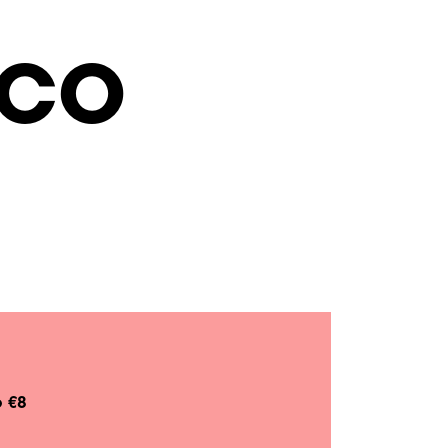
RCO
o €8