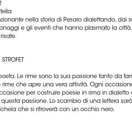
R
tella
onante nella storia di Pesaro dialettando, dai suo
personaggi e gli eventi che hanno plasmato la città
risate.
 STROFET
oeta. Le rime sono la sua passione tanto da far
e rime che apre una vera attività. Ogni occasion
casione per costruire poesie in rima in dialetto o 
 questa passione. Lo scambio di una lettera sarà
chela che si ritroverà con un occhio nero.