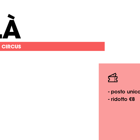
LÀ
 CIRCUS
- posto unic
- ridotto €8