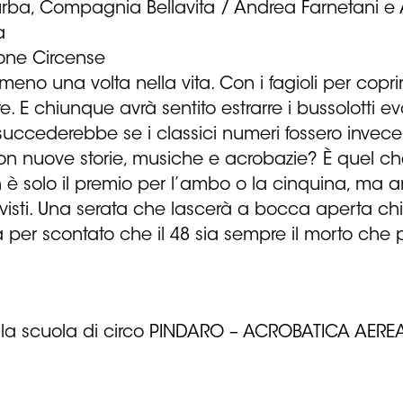
urba, Compagnia Bellavita / Andrea Farnetani e
a
ione Circense
no una volta nella vita. Con i fagioli per coprir
re. E chiunque avrà sentito estrarre i bussolotti
uccederebbe se i classici numeri fossero invece 
n nuove storie, musiche e acrobazie? È quel ch
è solo il premio per l’ambo o la cinquina, ma anc
 visti. Una serata che lascerà a bocca aperta ch
er scontato che il 48 sia sempre il morto che p
 della scuola di circo PINDARO – ACROBATICA AERE