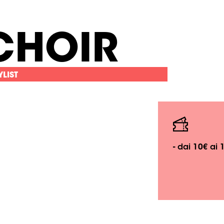
CHOIR
YLIST
- dai 10€ ai 