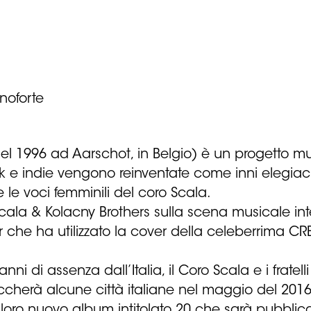
noforte
el 1996 ad Aarschot, in Belgio) è un progetto m
k e indie vengono reinventate come inni elegiaci
le voci femminili del coro Scala.
 Scala & Kolacny Brothers sulla scena musicale int
 che ha utilizzato la cover della celeberrima CRE
nni di assenza dall’Italia, il Coro Scala e i frate
ccherà alcune città italiane nel maggio del 2016 
 loro nuovo album intitolato 20 che sarà pubblic