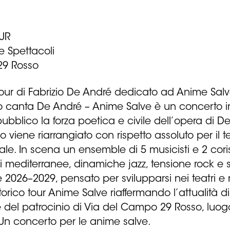
UR
e Spettacoli
29 Rosso
o tour di Fabrizio De André dedicato ad Anime Sa
po canta De André – Anime Salve è un concerto 
l pubblico la forza poetica e civile dell’opera di
o viene riarrangiato con rispetto assoluto per il 
e. In scena un ensemble di 5 musicisti e 2 cor
i mediterranee, dinamiche jazz, tensione rock e se
026–2029, pensato per svilupparsi nei teatri e nei
orico tour Anime Salve riaffermando l’attualità d
de del patrocinio di Via del Campo 29 Rosso, luo
 Un concerto per le anime salve.