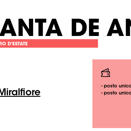
ANTA DE A
RO D'ESTATE
- posto unic
iralfiore
- posto unic