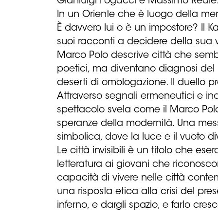
Gianluigi Fogacci e Massimo Reale
In un Oriente che è luogo della men
È davvero lui o è un impostore? Il Ka
suoi racconti a decidere della sua vi
Marco Polo descrive città che sembr
poetici, ma diventano diagnosi del nost
deserti di omologazione. Il duello p
Attraverso segnali ermeneutici e incu
spettacolo svela come il Marco Polo
speranze della modernità. Una mess
simbolica, dove la luce e il vuoto di
Le città invisibili è un titolo che e
letteratura ai giovani che riconosco
capacità di vivere nelle città con
una risposta etica alla crisi del pre
inferno, e dargli spazio, e farlo cres