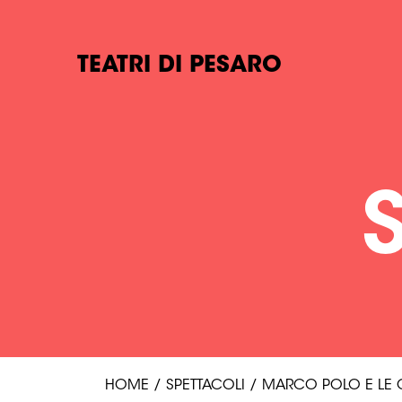
TEATRI DI PESARO
HOME
/
SPETTACOLI
/
MARCO POLO E LE CI