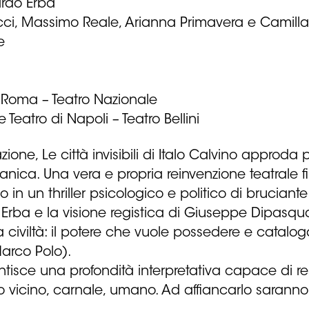
rdo Erba
acci, Massimo Reale, Arianna Primavera e Camill
e
i Roma – Teatro Nazionale
 Teatro di Napoli – Teatro Bellini
one, Le città invisibili di Italo Calvino approda 
rganica. Una vera e propria reinvenzione teatrale
 in un thriller psicologico e politico di bruciante 
do Erba e la visione registica di Giuseppe Dipasq
a civiltà: il potere che vuole possedere e cataloga
arco Polo).
tisce una profondità interpretativa capace di res
vicino, carnale, umano. Ad affiancarlo saranno q