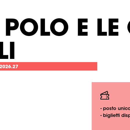
POLO E LE 
LI
2026.27
- posto unic
- biglietti d