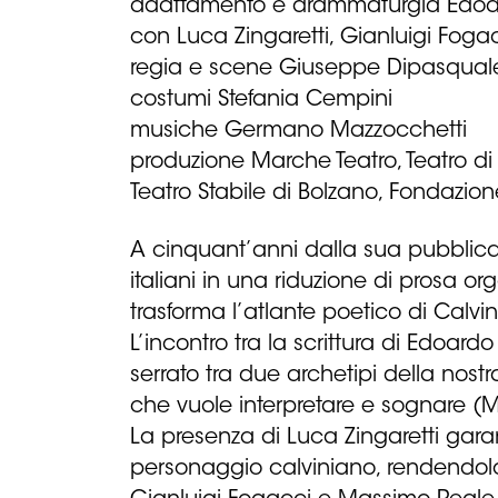
adattamento e drammaturgia Edoa
con Luca Zingaretti, Gianluigi Fog
regia e scene Giuseppe Dipasqual
costumi Stefania Cempini
musiche Germano Mazzocchetti
produzione Marche Teatro, Teatro d
Teatro Stabile di Bolzano, Fondazione
A cinquant’anni dalla sua pubblicazi
italiani in una riduzione di prosa o
trasforma l’atlante poetico di Calvino
L’incontro tra la scrittura di Edoar
serrato tra due archetipi della nostr
che vuole interpretare e sognare (M
La presenza di Luca Zingaretti garan
personaggio calviniano, rendendolo 