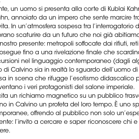
.
te, un uomo si presenta alla corte di Kublai Ka
hn, annoiato da un impero che sente marcire tra le
ta. In un’atmosfera sospesa tra l’interrogatorio di
ano scaturire da un futuro che noi già abitiamo.
ro presente: metropoli soffocate dai rifiuti, reti i
rosegue fino a una rivelazione finale che scardina
rsioni nel linguaggio contemporaneo (dagli algorit
 di Calvino sia in realtà lo sguardo dell’uomo d
a in scena che rifugge l’esotismo didascalico p
ventano i veri protagonisti del salone imperiale.
sercita un richiamo magnetico su un pubblico trasv
no in Calvino un profeta del loro tempo. È uno sp
temporanee, offrendo al pubblico non solo un’es
sente: l’invito a cercare e saper riconoscere chi e
cere.