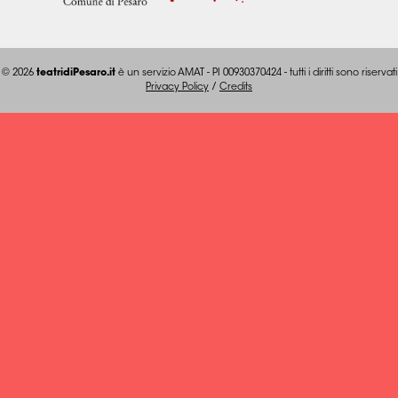
© 2026
teatridiPesaro.it
è un servizio AMAT - PI 00930370424 - tutti i diritti sono riservati
Privacy Policy
/
Credits