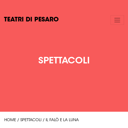
TEATRI DI PESARO
SPETTACOLI
HOME
/
SPETTACOLI
/
IL FALÒ E LA LUNA