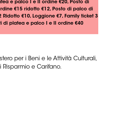
atea e palco I e II ordine €20, Posto di
ordine €15 ridotto €12, Posto di palco di
2 Ridotto €10, Loggione €7, Family ticket 3
ti di platea e palco I e II ordine €40
ro per i Beni e le Attività Culturali,
i Risparmio e Carifano.