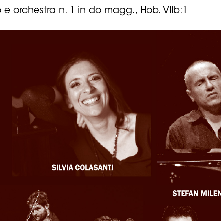
o e orchestra n. 1 in do magg., Hob. VIIb:1