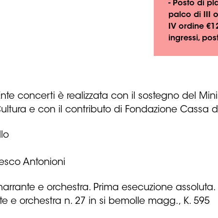
- Posto di pl
palco di III 
IV ordine €1
ingressi, pos
e concerti è realizzata con il sostegno del Ministe
ltura e con il contributo di Fondazione Cassa d
lo
esco Antonioni
narrante e orchestra. Prima esecuzione assoluta.
e e orchestra n. 27 in si bemolle magg., K. 595