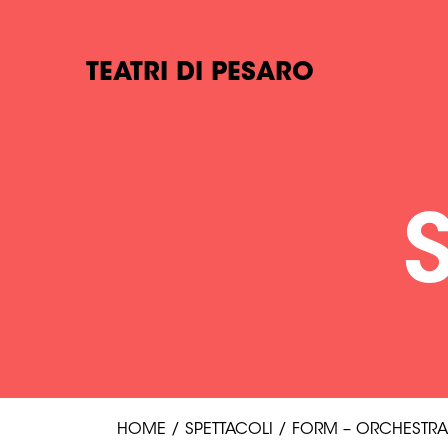
TEATRI DI PESARO
HOME
/
SPETTACOLI
/
FORM – ORCHESTRA