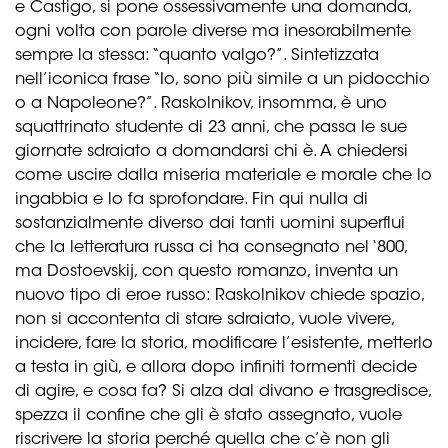
e Castigo, si pone ossessivamente una domanda,
ogni volta con parole diverse ma inesorabilmente
sempre la stessa: “quanto valgo?”. Sintetizzata
nell’iconica frase “Io, sono più simile a un pidocchio
o a Napoleone?”. Raskolnikov, insomma, è uno
squattrinato studente di 23 anni, che passa le sue
giornate sdraiato a domandarsi chi è. A chiedersi
come uscire dalla miseria materiale e morale che lo
ingabbia e lo fa sprofondare. Fin qui nulla di
sostanzialmente diverso dai tanti uomini superflui
che la letteratura russa ci ha consegnato nel ‘800,
ma Dostoevskij, con questo romanzo, inventa un
nuovo tipo di eroe russo: Raskolnikov chiede spazio,
non si accontenta di stare sdraiato, vuole vivere,
incidere, fare la storia, modificare l’esistente, metterlo
a testa in giù, e allora dopo infiniti tormenti decide
di agire, e cosa fa? Si alza dal divano e trasgredisce,
spezza il confine che gli è stato assegnato, vuole
riscrivere la storia perché quella che c’è non gli