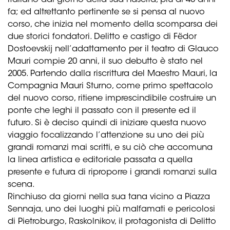
italiano dal giorno della sua nascita, più di 40 anni
fa; ed altrettanto pertinente se si pensa al nuovo
corso, che inizia nel momento della scomparsa dei
due storici fondatori. Delitto e castigo di Fëdor
Dostoevskij nell’adattamento per il teatro di Glauco
Mauri compie 20 anni, il suo debutto è stato nel
2005. Partendo dalla riscrittura del Maestro Mauri, la
Compagnia Mauri Sturno, come primo spettacolo
del nuovo corso, ritiene imprescindibile costruire un
ponte che leghi il passato con il presente ed il
futuro. Si è deciso quindi di iniziare questa nuovo
viaggio focalizzando l’attenzione su uno dei più
grandi romanzi mai scritti, e su ciò che accomuna
la linea artistica e editoriale passata a quella
presente e futura di riproporre i grandi romanzi sulla
scena.
Rinchiuso da giorni nella sua tana vicino a Piazza
Sennaja, uno dei luoghi più malfamati e pericolosi
di Pietroburgo, Raskolnikov, il protagonista di Delitto