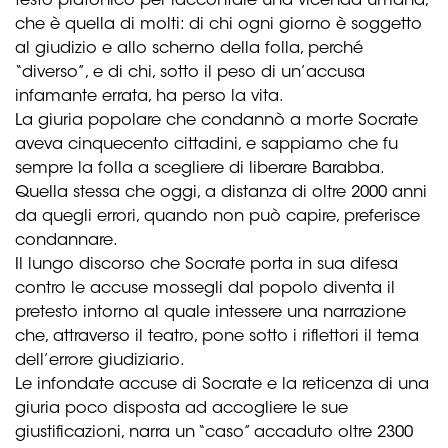
testo platonico per raccontare una vicenda umana,
che è quella di molti: di chi ogni giorno è soggetto
al giudizio e allo scherno della folla, perché
“diverso”, e di chi, sotto il peso di un’accusa
infamante errata, ha perso la vita.
La giuria popolare che condannò a morte Socrate
aveva cinquecento cittadini, e sappiamo che fu
sempre la folla a scegliere di liberare Barabba.
Quella stessa che oggi, a distanza di oltre 2000 anni
da quegli errori, quando non può capire, preferisce
condannare.
Il lungo discorso che Socrate porta in sua difesa
contro le accuse mossegli dal popolo diventa il
pretesto intorno al quale intessere una narrazione
che, attraverso il teatro, pone sotto i riflettori il tema
dell’errore giudiziario.
Le infondate accuse di Socrate e la reticenza di una
giuria poco disposta ad accogliere le sue
giustificazioni, narra un “caso” accaduto oltre 2300