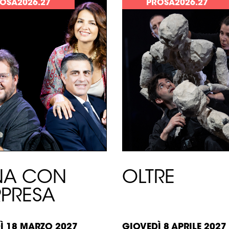
OSA2026.27
PROSA2026.27
 >
SCOPRI >
NA CON
OLTRE
PRESA
Ì 18 MARZO 2027
GIOVEDÌ 8 APRILE 2027