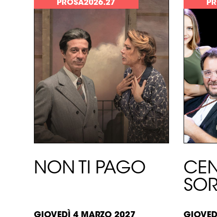
PROSA2026.27
PR
SCOPRI >
SCOPRI
NON TI PAGO
CE
SOR
GIOVEDÌ 4 MARZO 2027
GIOVED